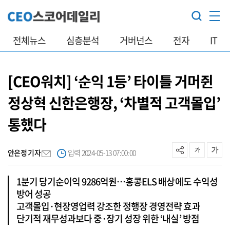
전체뉴스
심층분석
거버넌스
전자
IT
[CEO워치] ‘순익 1등’ 타이틀 거머쥔
정상혁 신한은행장, ‘차별적 고객몰입’
통했다
안은정 기자
입력 2024-05-13 07:00:00
1분기 당기순이익 9286억원…홍콩ELS 배상에도 수익성
방어 성공
고객몰입·현장영업력 강조한 정행장 경영전략 효과
단기적 재무성과보다 중·장기 성장 위한 ‘내실’ 방점