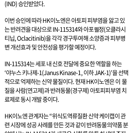
(IND) 승인받았다.
이번 승인에 따라 HK이노엔은 아토피 피부염을 앓고 있
는 반려견을 대상으로 IN-115314와 아포퀠정(오클라시
티닙, Oclacitinib)을 각각 경구투여해 소양증과 피부병
변 개선효과 및 안전성을 평가할 예정이다.
IN-115314는 세포 내 신호 전달에 중요한 역할을 하는
‘야누스 키나제-1(Janus Kinase-1, 이하 JAK-1)’을 선택
적으로 억제하는 신약 물질이다. 현재 HK이노엔은 이 물
질을 사람(연고제)과 반려동물(경구제) 아토피피부염 치
료제로 동시 개발 중이다.
HK이노엔 관계자는 “위식도역류질환 신약 케이캡이 관
련 시장에 성공 사례를 만든 것과 같이 반려동물의약품 분