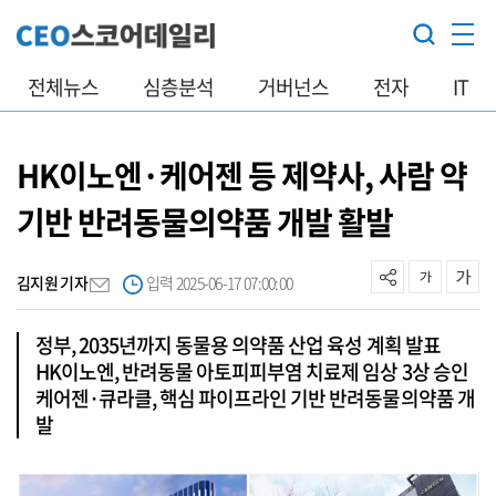
전체뉴스
심층분석
거버넌스
전자
IT
HK이노엔·케어젠 등 제약사, 사람 약
기반 반려동물의약품 개발 활발
김지원 기자
입력 2025-06-17 07:00:00
정부, 2035년까지 동물용 의약품 산업 육성 계획 발표
HK이노엔, 반려동물 아토피피부염 치료제 임상 3상 승인
케어젠·큐라클, 핵심 파이프라인 기반 반려동물의약품 개
발