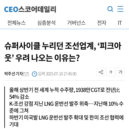
전체뉴스
심층분석
거버넌스
전자
IT
슈퍼사이클 누리던 조선업계, ‘피크아
웃’ 우려 나오는 이유는?
박주선 기자
입력 2025-07-10 17:45:00
올해 상반기 전 세계 누적 수주량, 1938만CGT로 전년比
54% 감소
K-조선 강점 지닌 LNG 운반선 발주 위축…지난해 10% 수
준에 그쳐
하반기 미국발 LNG 운반선 발주 확대 및 한미 조선 협력에
기대