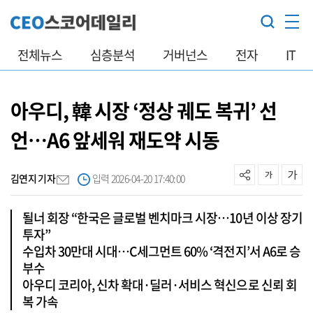
전체뉴스
심층분석
거버넌스
전자
IT
아우디, 韓 시장 ‘정상 궤도 복귀’ 선
언…A6 앞세워 재도약 시동
김연지 기자
입력 2026-04-20 17:40:00
될너 회장 “한국은 글로벌 벤치마크 시장…10년 이상 장기
투자”
수입차 30만대 시대…C세그먼트 60% ‘격전지’서 A6로 승
부수
아우디 코리아, 신차 확대·딜러·서비스 혁신으로 신뢰 회
복 가속