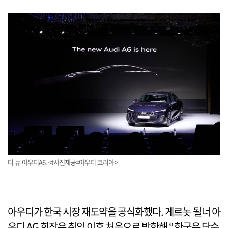
더 뉴 아우디A6. <t사진제공=아우디 코리아>
아우디가 한국 시장 재도약을 공식화했다. 게르놋 될너 아
우디 AG 회장은 취임 이후 처음으로 방한해 “한국은 단순