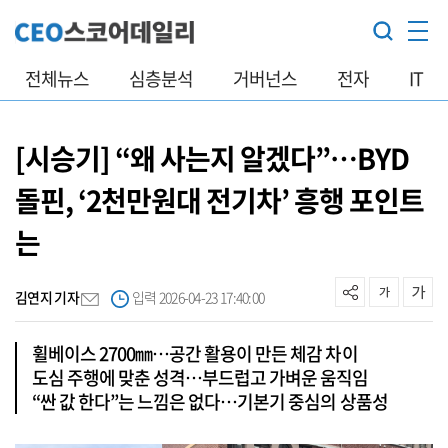
전체뉴스
심층분석
거버넌스
전자
IT
[시승기] “왜 사는지 알겠다”…BYD
돌핀, ‘2천만원대 전기차’ 흥행 포인트
는
김연지 기자
입력 2026-04-23 17:40:00
휠베이스 2700㎜…공간 활용이 만든 체감 차이
도심 주행에 맞춘 성격…부드럽고 가벼운 움직임
“싼 값 한다”는 느낌은 없다…기본기 중심의 상품성