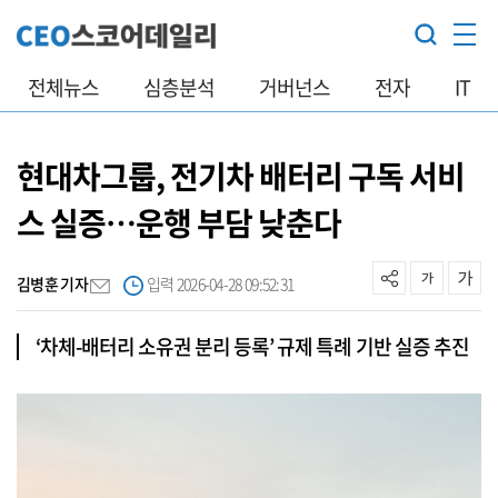
전체뉴스
심층분석
거버넌스
전자
IT
현대차그룹, 전기차 배터리 구독 서비
스 실증…운행 부담 낮춘다
김병훈 기자
입력 2026-04-28 09:52:31
‘차체-배터리 소유권 분리 등록’ 규제 특례 기반 실증 추진