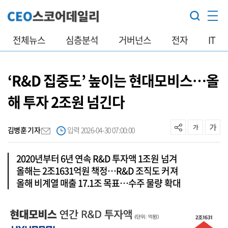
전체뉴스
심층분석
거버넌스
전자
IT
‘R&D 집중도’ 높이는 현대모비스…올
해 투자 2조원 넘긴다
김병훈 기자
입력 2026-04-30 07:00:00
2020년부터 6년 연속 R&D 투자액 1조원 넘겨
올해는 2조1631억원 책정…R&D 조직도 커져
올해 비계열 매출 17.1조 목표…수주 물량 확대