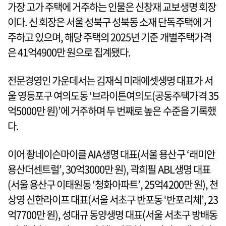
가장 고가 주택에 거주하는 인물은 신창재 교보생명 회장
이다. 신 회장은 서울 성북구 성북동 소재 단독주택에 거
주하고 있으며, 해당 주택의 2025년 기준 개별주택가격
은 41억4900만 원으로 집계됐다.
전문경영인 가운데서는 김재식 미래에셋생명 대표가 서
울 영등포구 여의도동 ‘브라이튼여의도(공동주택가격 35
억5000만 원)’에 거주하며 두 번째로 높은 수준을 기록했
다.
이어 촹네이슨마이클 AIA생명 대표(서울 용산구 ‘래미안
용산더센트럴’, 30억3000만 원), 곽희필 ABL생명 대표
(서울 용산구 이태원동 ‘청화아파트’, 25억4200만 원), 천
상영 신한라이프 대표(서울 서초구 반포동 ‘반포리체’, 23
억7700만 원), 성대규 동양생명 대표(서울 서초구 방배동