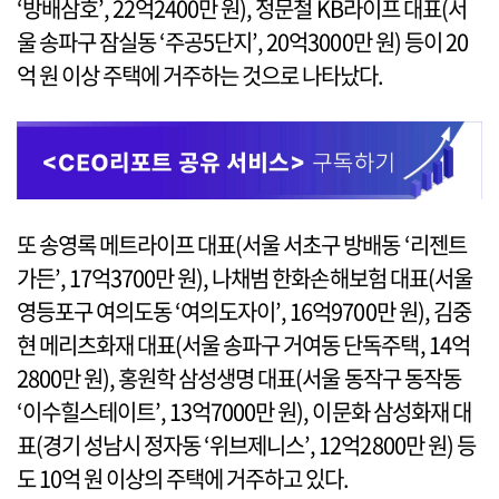
‘방배삼호’, 22억2400만 원), 정문철 KB라이프 대표(서
울 송파구 잠실동 ‘주공5단지’, 20억3000만 원) 등이 20
억 원 이상 주택에 거주하는 것으로 나타났다.
또 송영록 메트라이프 대표(서울 서초구 방배동 ‘리젠트
가든’, 17억3700만 원), 나채범 한화손해보험 대표(서울
영등포구 여의도동 ‘여의도자이’, 16억9700만 원), 김중
현 메리츠화재 대표(서울 송파구 거여동 단독주택, 14억
2800만 원), 홍원학 삼성생명 대표(서울 동작구 동작동
‘이수힐스테이트’, 13억7000만 원), 이문화 삼성화재 대
표(경기 성남시 정자동 ‘위브제니스’, 12억2800만 원) 등
도 10억 원 이상의 주택에 거주하고 있다.