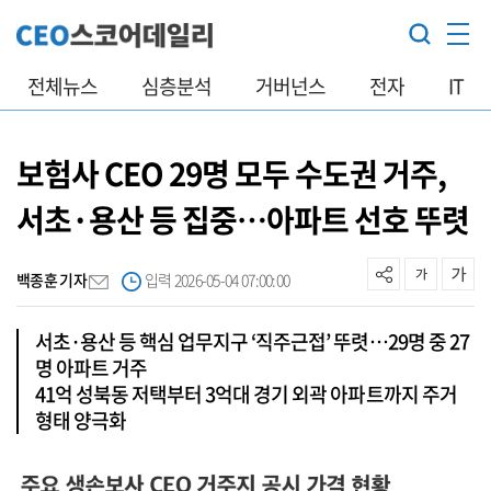
전체뉴스
심층분석
거버넌스
전자
IT
보험사 CEO 29명 모두 수도권 거주,
서초·용산 등 집중…아파트 선호 뚜렷
백종훈 기자
입력 2026-05-04 07:00:00
서초·용산 등 핵심 업무지구 ‘직주근접’ 뚜렷…29명 중 27
명 아파트 거주
41억 성북동 저택부터 3억대 경기 외곽 아파트까지 주거
형태 양극화