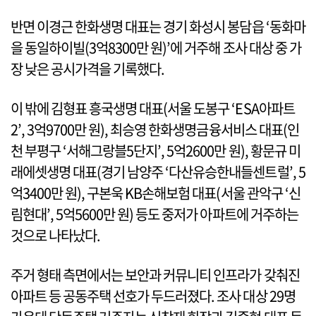
반면 이경근 한화생명 대표는 경기 화성시 봉담읍 ‘동화마
을 동일하이빌(3억8300만 원)’에 거주해 조사 대상 중 가
장 낮은 공시가격을 기록했다.
이 밖에 김형표 흥국생명 대표(서울 도봉구 ‘ESA아파트
2’, 3억9700만 원), 최승영 한화생명금융서비스 대표(인
천 부평구 ‘서해그랑블5단지’, 5억2600만 원), 황문규 미
래에셋생명 대표(경기 남양주 ‘다산유승한내들센트럴’, 5
억3400만 원), 구본욱 KB손해보험 대표(서울 관악구 ‘신
림현대’, 5억5600만 원) 등도 중저가 아파트에 거주하는
것으로 나타났다.
주거 형태 측면에서는 보안과 커뮤니티 인프라가 갖춰진
아파트 등 공동주택 선호가 두드러졌다. 조사 대상 29명