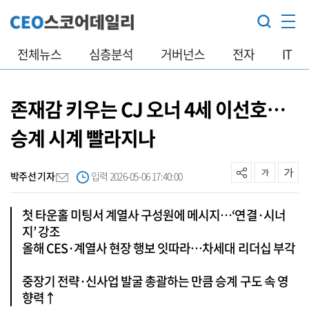
전체뉴스
심층분석
거버넌스
전자
IT
존재감 키우는 CJ 오너 4세 이선호…
승계 시계 빨라지나
박주선 기자
입력 2026-05-06 17:40:00
첫 타운홀 미팅서 계열사 구성원에 메시지…‘연결·시너
지’ 강조
올해 CES·계열사 현장 행보 잇따라…차세대 리더십 부각
중장기 전략·신사업 발굴 총괄하는 만큼 승계 구도 속 영
향력↑