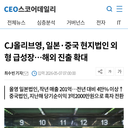
전체뉴스
심층분석
거버넌스
전자
IT
CJ올리브영, 일본·중국 현지법인 외
형 급성장…해외 진출 확대
최수빈 기자
입력 2026-05-07 07:00:00
올영 일본법인, 작년 매출 201억…전년 대비 4만% 이상↑
중국법인, 지난해 당기순이익 3억2000만원으로 흑자 전환