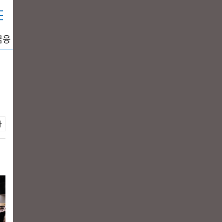
금융
중공업
생활경제
그래픽뉴스
DATA+