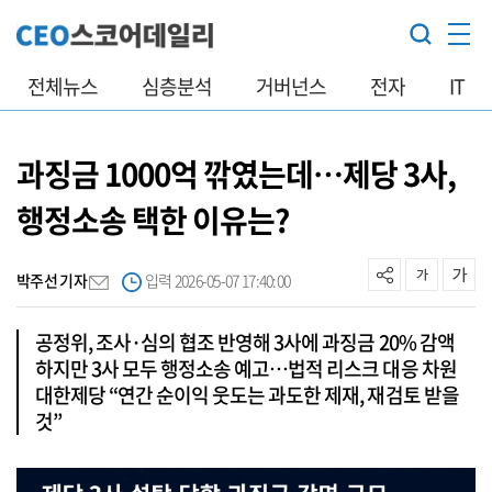
전체뉴스
심층분석
거버넌스
전자
IT
과징금 1000억 깎였는데…제당 3사,
행정소송 택한 이유는?
박주선 기자
입력 2026-05-07 17:40:00
공정위, 조사·심의 협조 반영해 3사에 과징금 20% 감액
하지만 3사 모두 행정소송 예고…법적 리스크 대응 차원
대한제당 “연간 순이익 웃도는 과도한 제재, 재검토 받을
것”