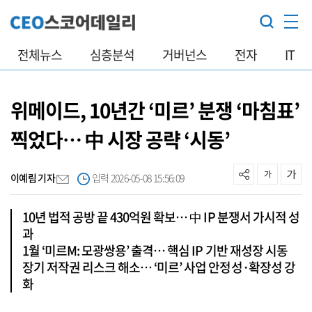
전체뉴스
심층분석
거버넌스
전자
IT
위메이드, 10년간 ‘미르’ 분쟁 ‘마침표’
찍었다… 中 시장 공략 ‘시동’
이예림 기자
입력 2026-05-08 15:56:09
10년 법적 공방 끝 430억원 확보… 中 IP 분쟁서 가시적 성
과
1월 ‘미르M: 모광쌍용’ 출격… 핵심 IP 기반 재성장 시동
장기 저작권 리스크 해소… ‘미르’ 사업 안정성·확장성 강
화