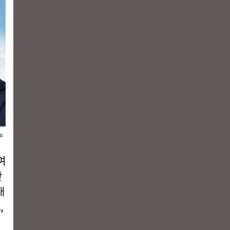
여
산
대
,