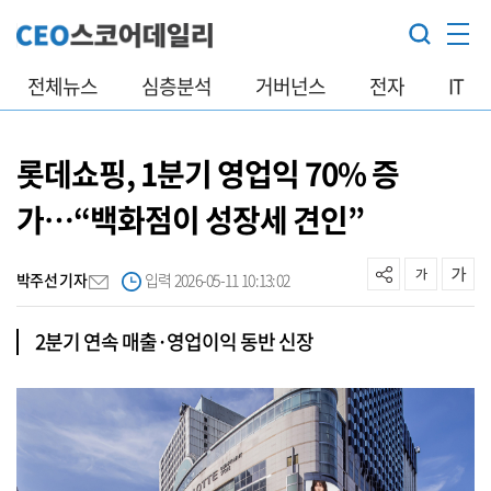
전체뉴스
심층분석
거버넌스
전자
IT
롯데쇼핑, 1분기 영업익 70% 증
가…“백화점이 성장세 견인”
박주선 기자
입력 2026-05-11 10:13:02
2분기 연속 매출·영업이익 동반 신장