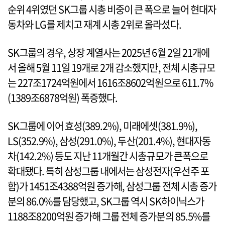
순위 4위였던 SK그룹 시총 비중이 큰 폭으로 늘어 현대자
동차와 LG를 제치고 재계 시총 2위로 올라섰다.
SK그룹의 경우, 상장 계열사는 2025년 6월 2일 21개에
서 올해 5월 11일 19개로 2개 감소했지만, 전체 시총규모
는 227조1724억원에서 1616조8602억원으로 611.7%
(1389조6878억원) 폭증했다.
SK그룹에 이어 효성(389.2%), 미래에셋(381.9%),
LS(352.9%), 삼성(291.0%), 두산(201.4%), 현대자동
차(142.2%) 등도 지난 11개월간 시총규모가 큰폭으로
확대됐다. 특히 삼성그룹 내에서는 삼성전자(우선주 포
함)가 1451조4388억원 증가해, 삼성그룹 전체 시총 증가
분의 86.0%를 담당했고, SK그룹 역시 SK하이닉스가
1188조8200억원 증가해 그룹 전체 증가분의 85.5%를