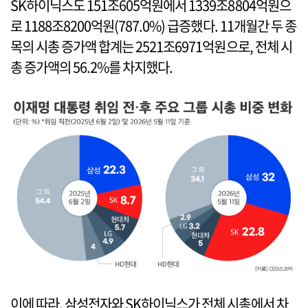
SK하이닉스도 151조605억원에서 1339조8804억원으
로 1188조8200억원(787.0%) 급증했다. 11개월간 두 종
목의 시총 증가액 합계는 2521조6971억원으로, 전체 시
총 증가액의 56.2%를 차지했다.
이에 따라, 삼성전자와 SK하이닉스가 전체 시총에서 차