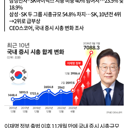
삼성전자·SK하이닉스 시총 비중 40% 넘어서…23.5% 및
18.9%
삼성·SK 두 그룹 시총규모 54.8% 차지…SK, 10년전 4위
→2위로 급부상
CEO스코어, 국내 증시 시총 변화 조사
이재명 정부 출범 이후 11개월 만에 국내 증시 시총규모