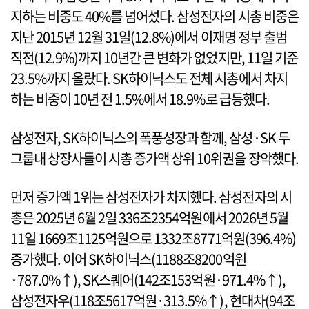
지하는 비중도 40%를 넘어섰다. 삼성전자의 시총 비중은
지난 2015년 12월 31일(12.8%)에서 이재명 정부 출범
직전(12.9%)까지 10년간 큰 변화가 없었지만, 11일 기준
23.5%까지 올랐다. SK하이닉스도 전체 시총에서 차지
하는 비중이 10년 전 1.5%에서 18.9%로 급등했다.
삼성전자, SK하이닉스의 폭풍성장과 함께, 삼성·SK 두
그룹내 상장사들이 시총 증가액 상위 10위권을 장악했다.
먼저 증가액 1위는 삼성전자가 차지했다. 삼성전자의 시
총은 2025년 6월 2일 336조2354억원에서 2026년 5월
11일 1669조1125억원으로 1332조8771억원(396.4%)
증가했다. 이어 SK하이닉스(1188조8200억원
·787.0%↑), SK스퀘어(142조153억원·971.4%↑),
삼성전자우(118조5617억원·313.5%↑), 현대차(94조