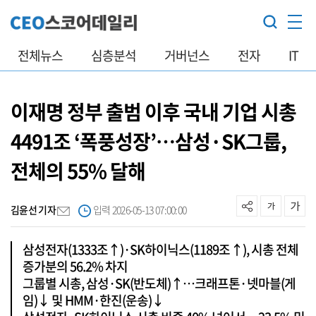
전체뉴스
심층분석
거버넌스
전자
IT
이재명 정부 출범 이후 국내 기업 시총
4491조 ‘폭풍성장’…삼성·SK그룹,
전체의 55% 달해
김윤선 기자
입력 2026-05-13 07:00:00
삼성전자(1333조↑)·SK하이닉스(1189조↑), 시총 전체
증가분의 56.2% 차지
그룹별 시총, 삼성·SK(반도체)↑…크래프톤·넷마블(게
임)↓ 및 HMM·한진(운송)↓