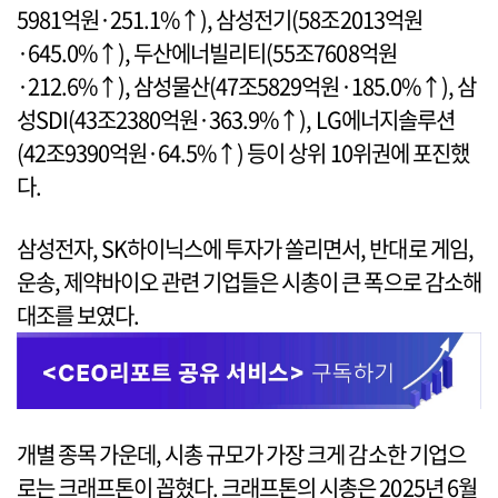
5981억원·251.1%↑), 삼성전기(58조2013억원
·645.0%↑), 두산에너빌리티(55조7608억원
·212.6%↑), 삼성물산(47조5829억원·185.0%↑), 삼
성SDI(43조2380억원·363.9%↑), LG에너지솔루션
(42조9390억원·64.5%↑) 등이 상위 10위권에 포진했
다.
삼성전자, SK하이닉스에 투자가 쏠리면서, 반대로 게임,
운송, 제약바이오 관련 기업들은 시총이 큰 폭으로 감소해
대조를 보였다.
개별 종목 가운데, 시총 규모가 가장 크게 감소한 기업으
로는 크래프톤이 꼽혔다. 크래프톤의 시총은 2025년 6월