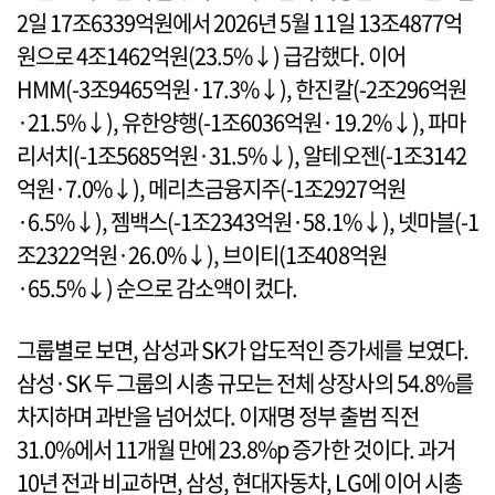
2일 17조6339억원에서 2026년 5월 11일 13조4877억
원으로 4조1462억원(23.5%↓) 급감했다. 이어
HMM(-3조9465억원·17.3%↓), 한진칼(-2조296억원
·21.5%↓), 유한양행(-1조6036억원·19.2%↓), 파마
리서치(-1조5685억원·31.5%↓), 알테오젠(-1조3142
억원·7.0%↓), 메리츠금융지주(-1조2927억원
·6.5%↓), 젬백스(-1조2343억원·58.1%↓), 넷마블(-1
조2322억원·26.0%↓), 브이티(1조408억원
·65.5%↓) 순으로 감소액이 컸다.
그룹별로 보면, 삼성과 SK가 압도적인 증가세를 보였다.
삼성·SK 두 그룹의 시총 규모는 전체 상장사의 54.8%를
차지하며 과반을 넘어섰다. 이재명 정부 출범 직전
31.0%에서 11개월 만에 23.8%p 증가한 것이다. 과거
10년 전과 비교하면, 삼성, 현대자동차, LG에 이어 시총