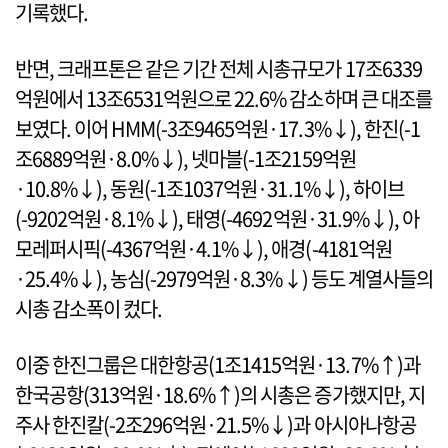
기록했다.
반면, 크래프톤은 같은 기간 전체 시총규모가 17조6339
억원에서 13조6531억원으로 22.6% 감소하며 큰 대조를
보였다. 이어 HMM(-3조9465억원·17.3%↓), 한진(-1
조6889억원·8.0%↓), 넷마블(-1조2159억원
·10.8%↓), 동원(-1조1037억원·31.1%↓), 하이브
(-9202억원·8.1%↓), 태영(-4692억원·31.9%↓), 아
모레퍼시픽(-4367억원·4.1%↓), 애경(-4181억원
·25.4%↓), 농심(-2979억원·8.3%↓) 등도 계열사들의
시총 감소폭이 컸다.
이중 한진그룹은 대한항공(1조1415억원·13.7%↑)과
한국공항(313억원·18.6%↑)의 시총은 증가했지만, 지
주사 한진칼(-2조296억원·21.5%↓)과 아시아나항공