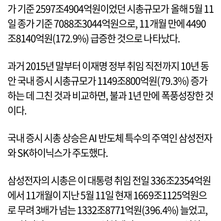
가 기준 2597조4904억원이었던 시총규모가 올해 5월 11
일 종가 기준 7088조3044억원으로, 11개월 만에 4490
조8140억원(172.9%) 급증한 것으로 나타났다.
과거 2015년 말부터 이재명 정부 취임 직전까지 10년 동
안 국내 증시 시총규모가 1149조800억원(79.3%) 증가
하는 데 그친 것과 비교하면, 불과 1년 만에 폭풍성장한 것
이다.
국내 증시 시총 상승은 AI 반도체 특수의 주역인 삼성전자
와 SK하이닉스가 주도했다.
삼성전자의 시총은 이 대통령 취임 전일 336조2354억원
에서 11개월이 지난 5월 11일 현재 1669조1125억원으
로 무려 3배가 넘는 1332조8771억원(396.4%) 늘었고,