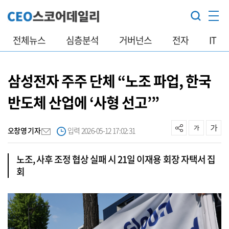
전체뉴스
심층분석
거버넌스
전자
IT
삼성전자 주주 단체 “노조 파업, 한국
반도체 산업에 ‘사형 선고’”
오창영 기자
입력 2026-05-12 17:02:31
노조, 사후 조정 협상 실패 시 21일 이재용 회장 자택서 집
회