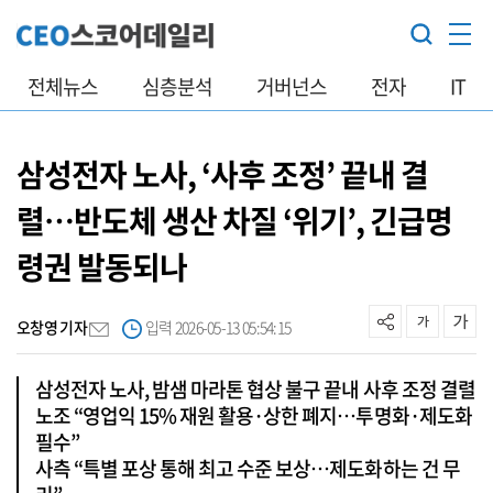
전체뉴스
심층분석
거버넌스
전자
IT
삼성전자 노사, ‘사후 조정’ 끝내 결
렬…반도체 생산 차질 ‘위기’, 긴급명
령권 발동되나
오창영 기자
입력 2026-05-13 05:54:15
삼성전자 노사, 밤샘 마라톤 협상 불구 끝내 사후 조정 결렬
노조 “영업익 15% 재원 활용·상한 폐지…투명화·제도화
필수”
사측 “특별 포상 통해 최고 수준 보상…제도화하는 건 무