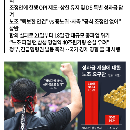
리”
조정안에 현행 OPI 제도·상한 유지 및 DS 특별 성과급 담
겨
노조 “퇴보한 안건” vs 중노위·사측 “공식 조정안 없어”
상반
합의 실패로 21일부터 18일 간 대규모 총파업 위기
“노조 파업 땐 삼성 영업익 40조원가량 손실 우려”
정부, 긴급명령권 발동 촉각…국가 경제 영향 클 때 시행