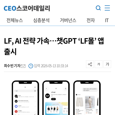
전체뉴스
심층분석
거버넌스
전자
IT
LF, AI 전략 가속…챗GPT ‘LF몰’ 앱
출시
최수빈 기자
입력 2026-05-13 10:33:14