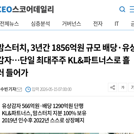
전체뉴스
심층분석
거버넌스
전자
IT
맘스터치, 3년간 1856억원 규모 배당·유
감자…단일 최대주주 KL&파트너스로 흘
러 들어가
최수빈 기자
입력 2026-05-15 07:00:00
유상감자 566억원·배당 1290억원 단행
KL&파트너스, 맘스터치 지분 100% 보유
2019년 인수후 2022년 스스로 상장폐지