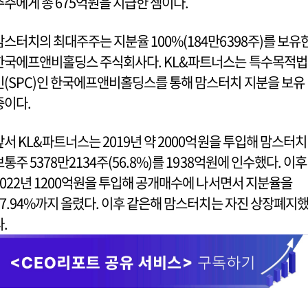
주주에게 총 675억원을 지급한 셈이다.
맘스터치의 최대주주는 지분율 100%(184만6398주)를 보유
한국에프앤비홀딩스 주식회사다. KL&파트너스는 특수목적법
인(SPC)인 한국에프앤비홀딩스를 통해 맘스터치 지분을 보유
중이다.
앞서 KL&파트너스는 2019년 약 2000억원을 투입해 맘스터치
보통주 5378만2134주(56.8%)를 1938억원에 인수했다. 이후
2022년 1200억원을 투입해 공개매수에 나서면서 지분율을
97.94%까지 올렸다. 이후 같은해 맘스터치는 자진 상장폐지
다.