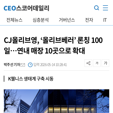
전체뉴스
심층분석
거버넌스
전자
IT
CJ올리브영, ‘올리브베러’ 론칭 100
일…연내 매장 10곳으로 확대
박주선 기자
입력 2026-05-14 10:28:41
K웰니스 생태계 구축 시동