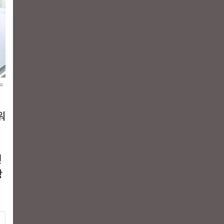
=
워
렌
광