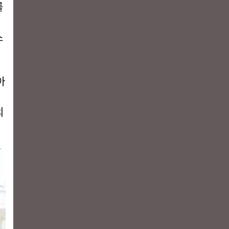
를
스
아
의