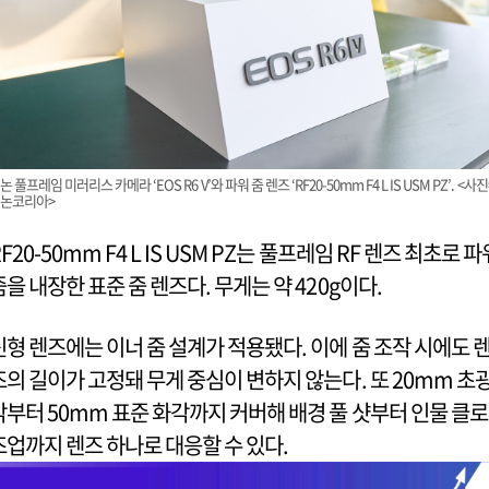
논 풀프레임 미러리스 카메라 ‘EOS R6 V’와 파워 줌 렌즈 ‘RF20-50mm F4 L IS USM PZ’. <사진
논코리아>
F20-50mm F4 L IS USM PZ는 풀프레임 RF 렌즈 최초로 파
줌을 내장한 표준 줌 렌즈다. 무게는 약 420g이다.
신형 렌즈에는 이너 줌 설계가 적용됐다. 이에 줌 조작 시에도 
즈의 길이가 고정돼 무게 중심이 변하지 않는다. 또 20mm 초
각부터 50mm 표준 화각까지 커버해 배경 풀 샷부터 인물 클로
즈업까지 렌즈 하나로 대응할 수 있다.