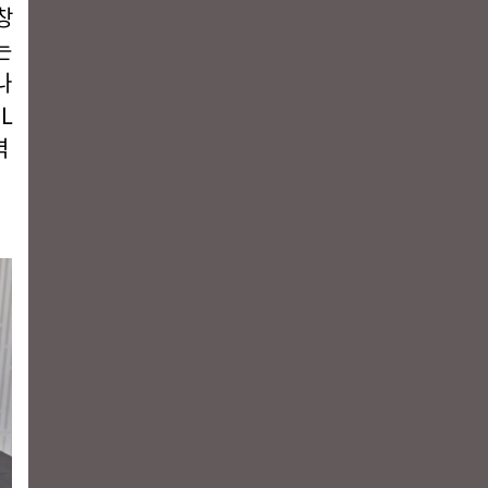
창
는
나
L
벽