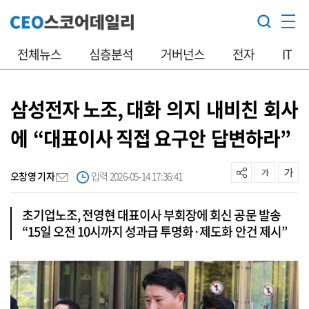
전체뉴스
심층분석
거버넌스
전자
IT
삼성전자 노조, 대화 의지 내비친 회사
에 “대표이사 직접 요구안 답변하라”
오창영 기자
입력 2026-05-14 17:36:41
초기업노조, 전영현 대표이사 부회장에 회신 공문 발송
“15일 오전 10시까지 성과급 투명화·제도화 안건 제시”