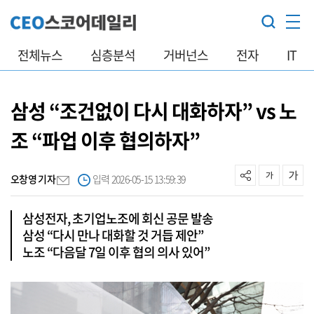
전체뉴스
심층분석
거버넌스
전자
IT
삼성 “조건없이 다시 대화하자” vs 노
조 “파업 이후 협의하자”
오창영 기자
입력 2026-05-15 13:59:39
삼성전자, 초기업노조에 회신 공문 발송
삼성 “다시 만나 대화할 것 거듭 제안”
노조 “다음달 7일 이후 협의 의사 있어”