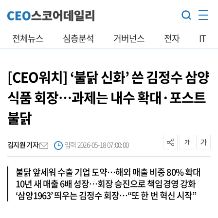
전체뉴스
심층분석
거버넌스
전자
IT
[CEO워치] ‘불닭 신화’ 쓴 김정수 삼양
식품 회장…과제는 내수 확대·포스트
불닭
김지원 기자
입력 2026-05-18 07:00:00
불닭 앞세워 수출 기업 도약…해외 매출 비중 80% 확대
10년 새 매출 6배 성장…회장 승진으로 책임경영 강화
‘삼양1963’ 띄우는 김정수 회장…“또 한 번 혁신 시작”