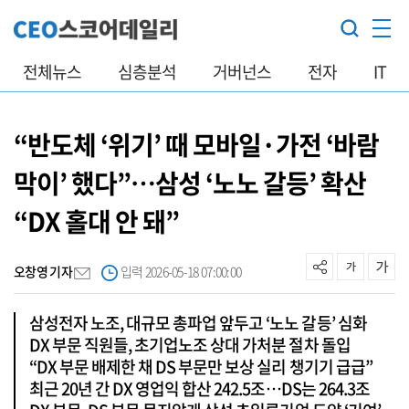
전체뉴스
심층분석
거버넌스
전자
IT
“반도체 ‘위기’ 때 모바일·가전 ‘바람
막이’ 했다”…삼성 ‘노노 갈등’ 확산
“DX 홀대 안 돼”
오창영 기자
입력 2026-05-18 07:00:00
삼성전자 노조, 대규모 총파업 앞두고 ‘노노 갈등’ 심화
DX 부문 직원들, 초기업노조 상대 가처분 절차 돌입
“DX 부문 배제한 채 DS 부문만 보상 실리 챙기기 급급”
최근 20년 간 DX 영업익 합산 242.5조…DS는 264.3조