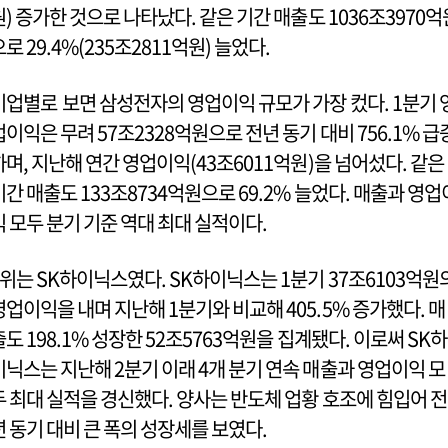
원) 증가한 것으로 나타났다. 같은 기간 매출도 1036조3970억
으로 29.4%(235조2811억원) 늘었다.
기업별로 보면 삼성전자의 영업이익 규모가 가장 컸다. 1분기 
업이익은 무려 57조2328억원으로 전년 동기 대비 756.1% 급
하며, 지난해 연간 영업이익(43조6011억원)을 넘어섰다. 같은
기간 매출도 133조8734억원으로 69.2% 늘었다. 매출과 영업
익 모두 분기 기준 역대 최대 실적이다.
2위는 SK하이닉스였다. SK하이닉스는 1분기 37조6103억원
영업이익을 내며 지난해 1분기와 비교해 405.5% 증가했다. 매
출도 198.1% 성장한 52조5763억원을 집계됐다. 이로써 SK하
이닉스는 지난해 2분기 이래 4개 분기 연속 매출과 영업이익 모
두 최대 실적을 경신했다. 양사는 반도체 업황 호조에 힘입어 전
년 동기 대비 큰 폭의 성장세를 보였다.