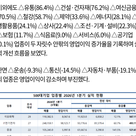
이외에도 △유통(86.4%) △건설·건자재(76.2%) △여신금
70.5%) △철강(58.7%) △제약(33.6%) △에너지(28.1%) 
생활용품(24.1%) △상사(22.4%) △조선·기계·설비(22.3%
△보험 (11.7%) △식음료(9.0%) △서비스(6.0%) △공기업
(0.1%) 업종이 두 자릿수 안팎의 영업이익 증가율을 기록하며 
적 개선 흐름을 보였다.
반면 △운송(-9.3%) △통신(-14.5%) △자동차·부품(-19.1%
의 업종은 영업이익이 감소하며 부진했다.