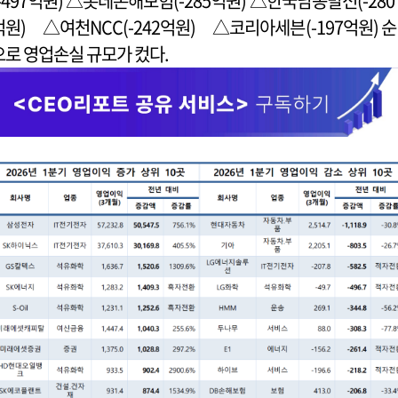
(-497억원) △롯데손해보험(-285억원) △한국남동발전(-280
억원) △여천NCC(-242억원) △코리아세븐(-197억원) 순
으로 영업손실 규모가 컸다.