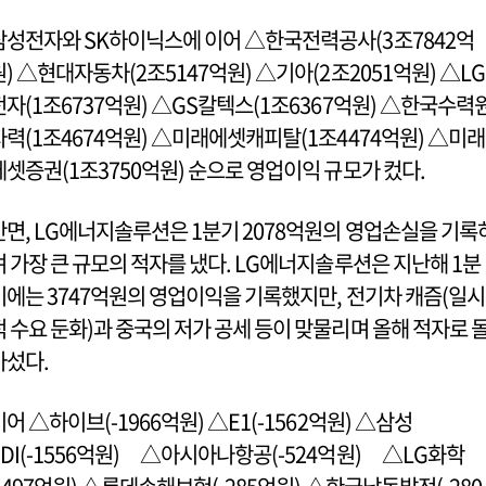
삼성전자와 SK하이닉스에 이어 △한국전력공사(3조7842억
원) △현대자동차(2조5147억원) △기아(2조2051억원) △LG
전자(1조6737억원) △GS칼텍스(1조6367억원) △한국수력
자력(1조4674억원) △미래에셋캐피탈(1조4474억원) △미래
에셋증권(1조3750억원) 순으로 영업이익 규모가 컸다.
반면, LG에너지솔루션은 1분기 2078억원의 영업손실을 기록
며 가장 큰 규모의 적자를 냈다. LG에너지솔루션은 지난해 1분
기에는 3747억원의 영업이익을 기록했지만, 전기차 캐즘(일시
적 수요 둔화)과 중국의 저가 공세 등이 맞물리며 올해 적자로 
아섰다.
이어 △하이브(-1966억원) △E1(-1562억원) △삼성
SDI(-1556억원) △아시아나항공(-524억원) △LG화학