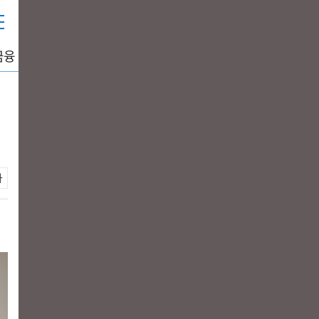
금융
중공업
생활경제
그래픽뉴스
DATA+