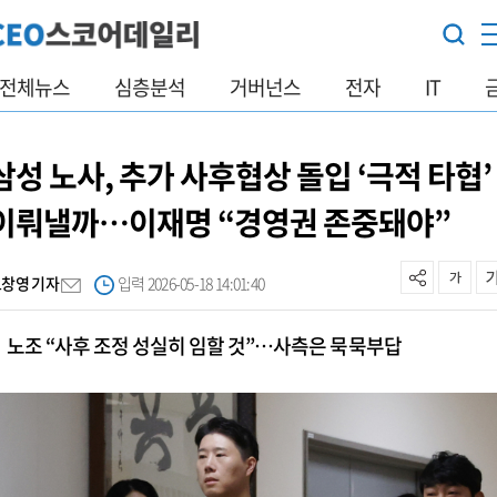
전체뉴스
심층분석
거버넌스
전자
IT
삼성 노사, 추가 사후협상 돌입 ‘극적 타협’
이뤄낼까…이재명 “경영권 존중돼야”
오창영 기자
입력 2026-05-18 14:01:40
노조 “사후 조정 성실히 임할 것”…사측은 묵묵부답