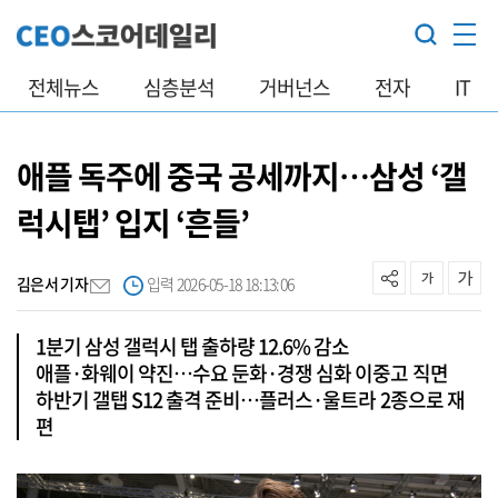
전체뉴스
심층분석
거버넌스
전자
IT
애플 독주에 중국 공세까지…삼성 ‘갤
럭시탭’ 입지 ‘흔들’
김은서 기자
입력 2026-05-18 18:13:06
1분기 삼성 갤럭시 탭 출하량 12.6% 감소
애플·화웨이 약진…수요 둔화·경쟁 심화 이중고 직면
하반기 갤탭 S12 출격 준비…플러스·울트라 2종으로 재
편