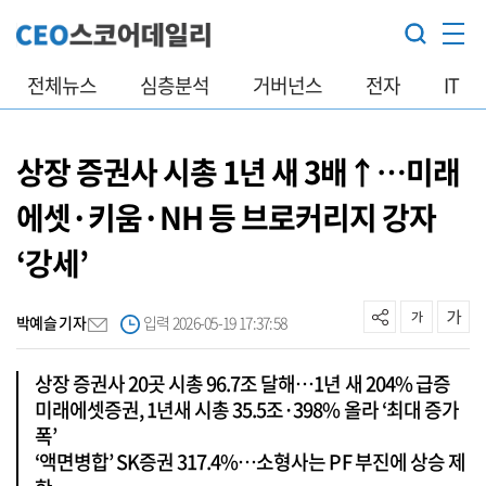
전체뉴스
심층분석
거버넌스
전자
IT
상장 증권사 시총 1년 새 3배↑…미래
에셋·키움·NH 등 브로커리지 강자
‘강세’
박예슬 기자
입력 2026-05-19 17:37:58
상장 증권사 20곳 시총 96.7조 달해…1년 새 204% 급증
미래에셋증권, 1년새 시총 35.5조·398% 올라 ‘최대 증가
폭’
‘액면병합’ SK증권 317.4%…소형사는 PF 부진에 상승 제