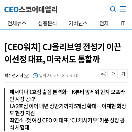
전체뉴스
심층분석
거버넌스
전자
IT
[CEO워치] CJ올리브영 전성기 이끈
이선정 대표, 미국서도 통할까
박주선 기자
입력 2026-05-28 17:30:00
패서디나 1호점 출점 본격화…K뷰티 앞세워 현지 오프라
인 시장 공략
LA 2호점 이어 내년 상반기까지 5개점 확대…이재현 회장
도 현장 지원
최연소·첫 여성 CEO 이 대표, ‘CJ 캐시카우’ 키운 성장 공
식 시험대