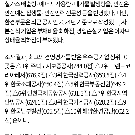
실가스 배출량·에너지 사용량·폐기물 발생량을, 안전은
안전예산 집행률·안전인력 전문성 등을 반영했다. 다만,
환경부문은 최근 공시인 2024년 기준으로 작성됐고, 자
본잠식 기업은 부채비율 최하점, 영업손실 기업은 이자보
상배율 최하점이 부여됐다.
조사 결과, 최고의 경영평가를 받은 우수 공기업 상위 10
곳은 △1위 주택도시보증공사(744.0점) △2위 그랜드코
리아레저(676.9점) △3위 한국전력공사(653.5점) △4
위 한국조폐공사(650.4점) △5위 한국부동산원(649.2
점) △6위 인천국제공항공사(631.3점) △7위 한국지역
난방공사(624.1점) △8위 한국가스공사(620.2점) △9
위 한국남부발전(605.5점) △10위 해양환경공단(602.2
점) 순이다.