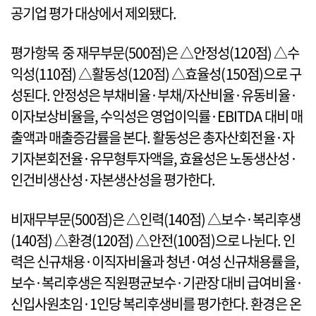
공기업 평가 대상에서 제외됐다.
평가항목 중 재무부문(500점)은 △안정성(120점) △수
익성(110점) △활동성(120점) △효율성(150점)으로 구
성된다. 안정성은 부채비율·부채/자산비율·유동비율·
이자보상비율을, 수익성은 영업이익률·EBITDA 대비 매
출액과 매출증감률을 본다. 활동성은 총자산회전율·자
기자본회전율·유무형투자액을, 효율성은 노동생산성·
인건비생산성·자본생산성을 평가한다.
비재무부문(500점)은 △인력(140점) △보수·복리후생
(140점) △환경(120점) △안전(100점)으로 나뉜다. 인
력은 신규채용·이직자비율과 청년·여성 신규채용률을,
보수·복리후생은 직원평균보수·기관장 대비 급여비율·
신입사원초임·1인당 복리후생비를 평가한다. 환경은 온