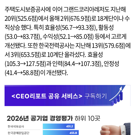
주택도시보증공사에 이어 그랜드코리아레저도 지난해
20위(525.6점)에서 올해 2위(676.9점)로 18계단이나 수
직상승 했다. 특히 효율성(56.7→93.3점), 활동성
(53.0→83.7점), 수익성(52.1→85.0점) 등에서 고르게
개선됐다. 또한 한국전력공사는 지난해 13위(579.6점)에
서 3위(653.5점)로 10계단 올라섰다. 효율성
(105.3→127.5점)과 인력(84.4→107.3점), 안정성
(41.4→58.8점)이 개선됐다.