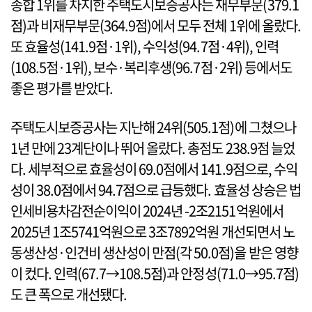
종합 1위를 차지한 주택도시보증공사는 재무부문(379.1
점)과 비재무부문(364.9점)에서 모두 전체 1위에 올랐다.
또 효율성(141.9점·1위), 수익성(94.7점·4위), 인력
(108.5점·1위), 보수·복리후생(96.7점·2위) 등에서도
좋은 평가를 받았다.
주택도시보증공사는 지난해 24위(505.1점)에 그쳤으나
1년 만에 23계단이나 뛰어 올랐다. 총점도 238.9점 늘었
다. 세부적으로 효율성이 69.0점에서 141.9점으로, 수익
성이 38.0점에서 94.7점으로 급등했다. 효율성 상승은 법
인세비용차감전순이익이 2024년 -2조2151억원에서
2025년 1조5741억원으로 3조7892억원 개선되면서 노
동생산성·인건비 생산성이 만점(각 50.0점)을 받은 영향
이 컸다. 인력(67.7→108.5점)과 안정성(71.0→95.7점)
도 큰 폭으로 개선됐다.