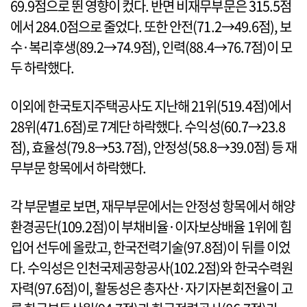
69.9점으로 뛴 영향이 컸다. 반면 비재무부문은 315.5점
에서 284.0점으로 줄었다. 또한 안전(71.2→49.6점), 보
수·복리후생(89.2→74.9점), 인력(88.4→76.7점)이 모
두 하락했다.
이외에 한국토지주택공사도 지난해 21위(519.4점)에서
28위(471.6점)로 7계단 하락했다. 수익성(60.7→23.8
점), 효율성(79.8→53.7점), 안정성(58.8→39.0점) 등 재
무부문 항목에서 하락했다.
각 부문별로 보면, 재무부문에서는 안정성 항목에서 해양
환경공단(109.2점)이 부채비율·이자보상배율 1위에 힘
입어 선두에 올랐고, 한국전력기술(97.8점)이 뒤를 이었
다. 수익성은 인천국제공항공사(102.2점)와 한국수력원
자력(97.6점)이, 활동성은 총자산·자기자본회전율이 고