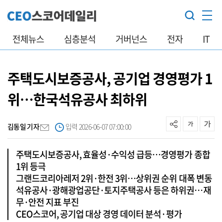
전체뉴스
심층분석
거버넌스
전자
IT
주택도시보증공사, 공기업 경영평가 1
위…한국석유공사 최하위
김동일 기자
입력 2026-06-07 07:00:00
주택도시보증공사, 효율성·수익성 급등…경영평가 종합
1위 등극
그랜드코리아레저 2위·한전 3위…상위권 순위 대폭 변동
석유공사·광해광업공단·토지주택공사 등은 하위권…재
무·안전 지표 부진
CEO스코어, 공기업 대상 경영 데이터 분석·평가