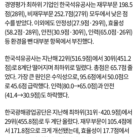
경영평가 최하위 기업인 한국석유공사는 재무부문 198.5
점(28위), 비재무부문 252.7점(27위) 모두에서 낮은 점
수를 받았다. 이외에도 안정성(27.9점·29위), 효율성
(58.2점·28위), 안전(30.9점·30위), 인력(65.0점·26위)
등 환경을 뺀 대부분 항목에서 부진했다.
한국석유공사는 지난해 22위(516.9점)에서 30위(451.2
점)로 8계단 떨어지며 최하위로 밀렸다. 총점은 65.7점 줄
었다. 가장 큰 원인은 수익성으로, 95.6점에서 50.0점으
로 45.6점 급락했다. 인력(80.0→65.0점)과 안전
(41.4→30.9점)도 하락했다.
한국광해광업공단은 지난해 최하위(31위·420.9점)에서
29위(455.8점)로 두 계단 올랐다. 재무부문이 105.4점에
서 171.8점으로 크게 개선됐는데, 효율성이 17.7점에서