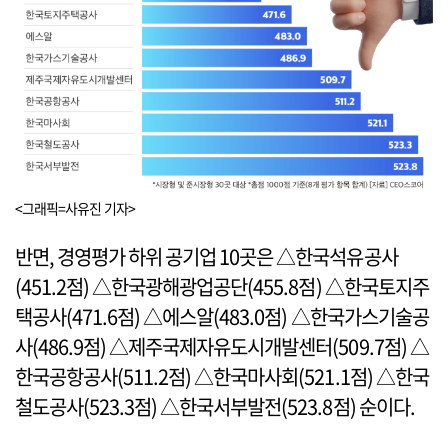
<그래픽=사유진 기자>
반면, 경영평가 하위 공기업 10곳은 △한국석유공사
(451.2점) △한국광해광업공단(455.8점) △한국토지주
택공사(471.6점) △에스알(483.0점) △한국가스기술공
사(486.9점) △제주국제자유도시개발센터(509.7점) △
한국공항공사(511.2점) △한국마사회(521.1점) △한국
철도공사(523.3점) △한국서부발전(523.8점) 순이다.