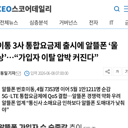
전체뉴스
심층분석
거버넌스
전자
IT
이통 3사 통합요금제 출시에 알뜰폰 ‘울
상’…“가입자 이탈 압박 커진다”
김동일 기자
입력 2026-06-08 07:00:00
알뜰폰 번호이동, 4월 7353명 이어 5월 1만1211명 순감
5G·LTE 통합요금제에 QoS 결합…알뜰폰 경쟁력 약화 우려
알뜰폰 업계 “통신사 소매요금 인하보다 알뜰폰 도매대가 낮춰
야”