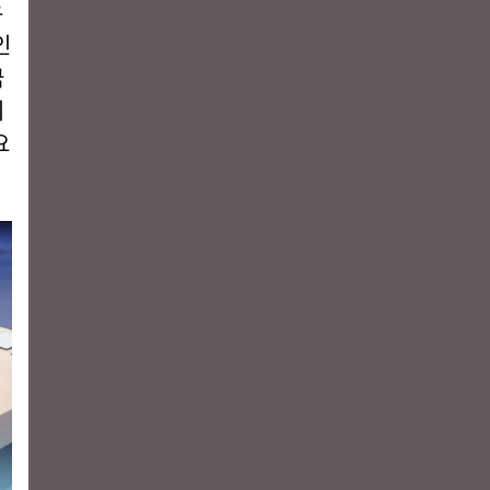
유
인
금
기
요