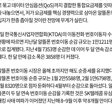
로 묶고 데이터 안심옵션(QoS)까지 결합한 통합요금제를 잇따
라 내놓으면서, 저가 요금제를 핵심 경쟁력으로 삼아온 알뜰폰
입지가 한층 좁아질 것이란 전망에 무게가 실린다.
8일 한국통신사업자연합회(KTOA)의 이동전화 번호이동자 수
현황에 따르면 지난달 알뜰폰 번호이동 순감 규모는 1만1211
으로 집계됐다. 지난 4월 7353명 순감한 데 이어 두 달 연속 감
세다. 한 달 만에 감소 폭은 3858명 더 커졌다.
알뜰폰 번호이동 시장은 올해 초까지만 해도 순증세를 유지했다
알뜰폰 번호이동 순증 규모는 1월 2만5588명, 2월 1만6798명,
3월 8320명으로 점차 둔화하다 4월부터 순감으로 돌아섰다. 
뜰폰이 두 달 연속 번호이동 순감을 기록한 것은 SK텔레콤 유심
해킹 사태 여파가 이어졌던 지난해 8~9월 이후 약 8개월 만이다