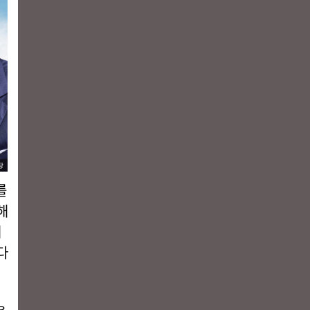
를
해
개
다