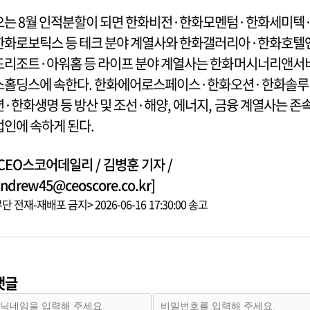
오는 8월 인적분할이 되면 한화비전·한화모멘텀·한화세미텍
한화로보틱스 등 테크 분야 계열사와 한화갤러리아·한화호텔
드리조트·아워홈 등 라이프 분야 계열사는 한화머시너리앤서
스홀딩스에 속한다. 한화에어로스페이스·한화오션·한화솔루
션·한화생명 등 방산 및 조선·해양, 에너지, 금융 계열사는 존
법인에 속하게 된다.
[CEO스코어데일리 / 김병훈 기자 /
ndrew45@ceoscore.co.kr]
단 전재-재배포 금지> 2026-06-16 17:30:00 송고
댓글