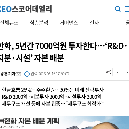
전체뉴스
심층분석
거버넌스
전자
IT
한화, 5년간 7000억원 투자한다…‘R&D·
지분·시설’ 자본 배분
김병훈 기자
입력 2026-06-16 17:30:00
현금흐름 25%는 주주환원…30%는 미래 전략투자
R&D 2000억·지분투자 2000억·시설투자 3000억
재무구조 개선 등에 자본 집중…“재무구조 최적화”