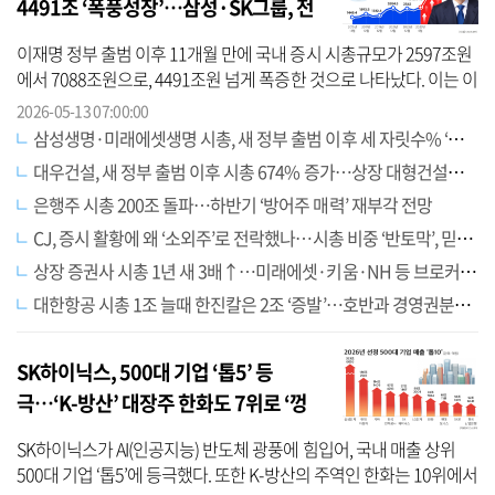
4491조 ‘폭풍성장’…삼성·SK그룹, 전
체의 55% 달해
이재명 정부 출범 이후 11개월 만에 국내 증시 시총규모가 2597조원
에서 7088조원으로, 4491조원 넘게 폭증한 것으로 나타났다. 이는 이
재명 정부 이전 10년간 시총 증가액(1149조원)의 3.9배에 달하는 규
2026-05-13 07:00:00
모다. ...
삼성생명·미래에셋생명 시총, 새 정부 출범 이후 세 자릿수% ‘급등’
대우건설, 새 정부 출범 이후 시총 674% 증가…상장 대형건설사 중 증가율 1위
은행주 시총 200조 돌파…하반기 ‘방어주 매력’ 재부각 전망
CJ, 증시 활황에 왜 ‘소외주’로 전락했나…시총 비중 ‘반토막’, 믿을 건 ‘올리브영’
상장 증권사 시총 1년 새 3배↑…미래에셋·키움·NH 등 브로커리지 강자 ‘강세’
대한항공 시총 1조 늘때 한진칼은 2조 ‘증발’…호반과 경영권분쟁 속, ‘주주환원’ 카드 통할까
SK하이닉스, 500대 기업 ‘톱5’ 등
극…‘K-방산’ 대장주 한화도 7위로 ‘껑
충’
SK하이닉스가 AI(인공지능) 반도체 광풍에 힘입어, 국내 매출 상위
500대 기업 ‘톱5’에 등극했다. 또한 K-방산의 주역인 한화는 10위에서