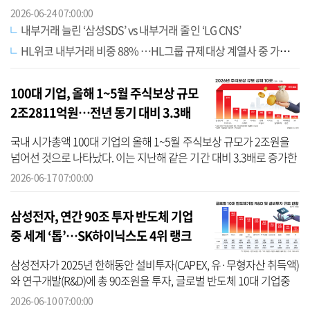
시 올해 공시대상기업집단에 새로 편입된 오리온도 규제대상 계열사
2026-06-24 07:00:00
의 내부...
내부거래 늘린 ‘삼성SDS’ vs 내부거래 줄인 ‘LG CNS’
HL위코 내부거래 비중 88% …HL그룹 규제대상 계열사 중 가장 높아
100대 기업, 올해 1~5월 주식보상 규모
2조2811억원…전년 동기 대비 3.3배
국내 시가총액 100대 기업의 올해 1~5월 주식보상 규모가 2조원을
넘어선 것으로 나타났다. 이는 지난해 같은 기간 대비 3.3배로 증가한
수치며, 지난해 연간 지급액과 비교해도 1.3배에 달한다. 주식보상은
2026-06-17 07:00:00
상여...
삼성전자, 연간 90조 투자 반도체 기업
중 세계 ‘톱’…SK하이닉스도 4위 랭크
삼성전자가 2025년 한해동안 설비투자(CAPEX, 유·무형자산 취득액)
와 연구개발(R&D)에 총 90조원을 투자, 글로벌 반도체 10대 기업중
단연 1위를 기록한 것으로 나타났다. SK하이닉스도 35조원을 투자해
2026-06-10 07:00:00