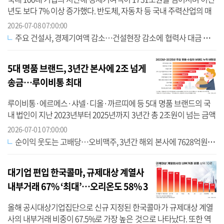
년도 보다 7% 이상 증가했다. 반도체, 자동차 등 국내 주력산업의 매
출액이 증가하면서 협력사·임직원·정부·주주 등 이해관계자들에 배
2026-07-08 07:00:00
분된 금...
주요 건설사, 경제기여액 감소…건설현장 감소에 협력사 대금 등 줄었다
5대 명품 브랜드, 3년간 본사에 2조 넘게
송금…루이비통 최대
루이비통·에르메스·샤넬·디올·까르띠에 등 5대 명품 브랜드의 국
내 법인이 지난 2023년부터 2025년까지 3년간 총 2조원이 넘는 금액
을 배당 형태로 해외 본사에 송금, 국부 유출이 심각한 것으로 나타났
2026-07-01 07:00:00
다. BMW·...
순이익 웃도는 고배당…오비맥주, 3년간 해외 본사에 7628억원 지급
대기업 편입 한국콜마, 규제대상 계열사
내부거래 67% ‘최대’…오리온도 58% 3
위
올해 공시대상기업집단으로 신규 지정된 한국콜마가 규제대상 계열
사의 내부거래 비중이 67.5%로 가장 높은 것으로 나타났다. 또한 역