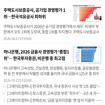
4위에 랭...
주택도시보증공사, 공기업 경영평가 1
위…한국석유공사 최하위
주택도시보증공사가 2026년 공기업 경영평가에서 재무·비재무 부
문에서 모두 1위에 오르며, 종합 1위를 차지했다. 주택도시보증공사
는 지난해 경영평가에서 24위로 하위권에 머물렀으나, 1년 만에 23계
2026-06-07 07:00:00
단이나 뛰...
하나은행, 2026 금융사 경영평가 ‘종합1
위’… 한국투자증권, 비은행 중 최고점
하나은행이 고속성장, 건실경영, 양성평등, 일자리창출, 글로벌경쟁
력 등 전 부문에서 탁월한 성과를 올리며 국내 금융사 125곳 중 최우
수 평가를 받았다. 이어 국민은행과 우리은행이 건실경영과 양성평등
2026-05-27 07:00:00
등에...
[그레이트컴퍼니] 한국투자증권, 국내 증권사 사상 첫 ‘2조 클럽’…비은행 중 경영평가 ‘1위’
[그레이트컴퍼니] 토스증권, 고속성장 부문 ‘최우수’…1년 새 자산 규모 100% 이상 늘어난 유일한 금융사
[그레이트컴퍼니] 한화손보, ‘금융 일자리창출’ 맨 앞서 이끌어…삼성생명은 보험 1위