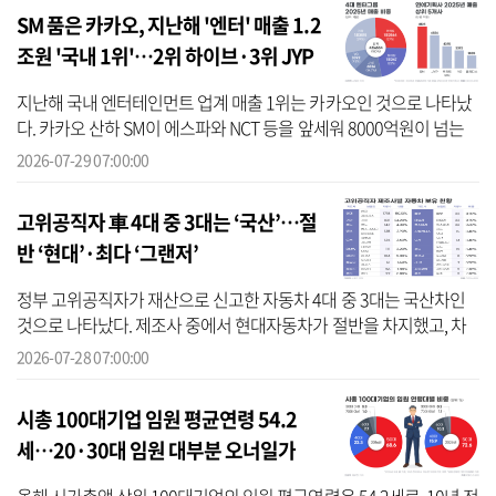
SM 품은 카카오, 지난해 '엔터' 매출 1.2
조원 '국내 1위'…2위 하이브·3위 JYP
순
지난해 국내 엔터테인먼트 업계 매출 1위는 카카오인 것으로 나타났
다. 카카오 산하 SM이 에스파와 NCT 등을 앞세워 8000억원이 넘는
매출을 올리며 실적을 견인한 결과다. 하이브는 빅히트뮤직을 앞세워
2026-07-29 07:00:00
2위에 ...
고위공직자 車 4대 중 3대는 ‘국산’…절
반 ‘현대’·최다 ‘그랜저’
정부 고위공직자가 재산으로 신고한 자동차 4대 중 3대는 국산차인
것으로 나타났다. 제조사 중에서 현대자동차가 절반을 차지했고, 차
종별로는 그랜저가 가장 많았다. 고위공직자 5명 중 1명이 그랜저를
2026-07-28 07:00:00
보유했...
시총 100대기업 임원 평균연령 54.2
세…20·30대 임원 대부분 오너일가