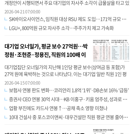
개정안이 시행되면서 주요 대기업의 자사주 소각이 급물살을 타고 있
다. 실제로 올들어 3개월 동안 주요 대기업 중 60여 개가 43조원 규모
2026-04-21 07:00:00
의...
SK바이오사이언스, 임직원 대상 RSU 제도 도입…171억 규모 자사주 매입
LGU+, 800억원 규모 자사주 소각…주주가치 제고 가속화
대기업 오너일가, 평균 보수 27억원…박
정원·조현준·정용진, 직원의 100배 이
상 받았다
대기업집단 오너일가의 지난해 1인당 평균 보수(상여금 등 포함)가
27억 원에 육박하는 것으로 나타났다. 이는 대기업 일반 직원 1인 평
균 보수 1억120만 원의 27배에 달하는 규모다. 대기업집단 오너 중 일
2026-04-15 07:00:00
반 ...
보험사 연봉 판도 변화…코리안리 1.8억 ‘1위’·DB손보 16% ‘급등’
증권사 CEO 연봉 30억 시대…KB 이홍구·키움 엄주성, 성과로 본 ‘가성비 1위’
업황 부진에도 카드사 연봉↑…공채 축소 영향 미쳤나
10대 건설사 중 포스코이앤씨·대우건설만 직원 평균 연봉 줄어…GS건설은 약 13% 인상