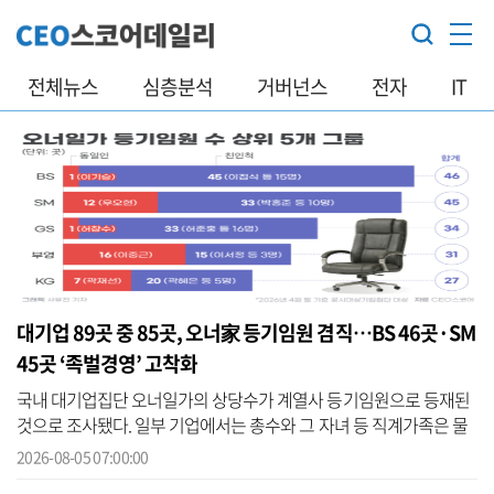
전체뉴스
심층분석
거버넌스
전자
IT
대기업 89곳 중 85곳, 오너家 등기임원 겸직…BS 46곳·SM
45곳 ‘족벌경영’ 고착화
국내 대기업집단 오너일가의 상당수가 계열사 등기임원으로 등재된
것으로 조사됐다. 일부 기업에서는 총수와 그 자녀 등 직계가족은 물
론 친인척까지 계열사 등기임원에 이름을 올리고 있어, 혈연관계를
2026-08-05 07:00:00
중심으...