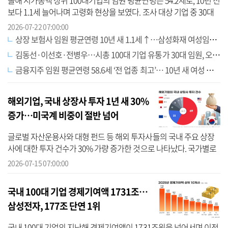
올해 시가총액 상위 100대기업의 임원 평균연령은 54.2세로, 10년 전
보다 1.1세 늘어나며 고령화 현상을 보였다. 조사 대상 기업 중 30대
이하 젊은 임원은 14명에 불과했고, 이 가운데 오너일가가 아닌 전문
2026-07-22 07:00:00
경...
상장 보험사 임원 평균연령 10년 새 1.1세↑…삼성화재 여성임원 0→11명 ‘급증’
김동선·이선호·전병우…시총 100대 기업 유통가 30대 임원, 오너 3·4세가 장악
금융지주 임원 평균연령 58.6세 ‘전 업종 최고’… 10년 새 여성 임원은 14배 껑충
해외기업, 국내 상장사 투자 1년 새 30%
증가…미국계 비중이 절반 넘어
글로벌 자산운용사와 대형 펀드 등 해외 투자사들의 국내 주요 상장
사에 대한 투자 건수가 30% 가량 증가한 것으로 나타났다. 국가별로
는 미국계 투자기업의 비중이 가장 높았고, 이어 유럽, 일본, 중국 순으
2026-07-15 07:00:00
로 ...
국내 100대 기업 경제기여액 1731조…
삼성전자, 177조 단연 1위
국내 100대 기업의 지난해 경제기여액이 1731조원을 넘어서며 이전