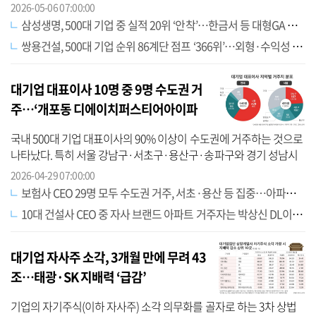
7위로 3계단 올라섰고, SK온은 잇단 합병에 따른 지배구조 개편 효과
2026-05-06 07:00:00
로 ...
삼성생명, 500대 기업 중 실적 20위 ‘안착’…한금서 등 대형GA 성장세 ‘뚜렷’
쌍용건설, 500대 기업 순위 86계단 점프 ‘366위’…외형·수익성 확대
대기업 대표이사 10명 중 9명 수도권 거
주…‘개포동 디에이치퍼스티어아이파
크’에 ‘11명’ 최다
국내 500대 기업 대표이사의 90% 이상이 수도권에 거주하는 것으로
나타났다. 특히 서울 강남구·서초구·용산구·송파구와 경기 성남시
분당구에 절반 이상이 거주했다. 대표이사들이 가장 많이 거주하는
2026-04-29 07:00:00
공동주택...
보험사 CEO 29명 모두 수도권 거주, 서초·용산 등 집중…아파트 선호 뚜렷
10대 건설사 CEO 중 자사 브랜드 아파트 거주자는 박상신 DL이앤씨 대표가 ‘유일’
대기업 자사주 소각, 3개월 만에 무려 43
조…태광·SK 지배력 ‘급감’
기업의 자기주식(이하 자사주) 소각 의무화를 골자로 하는 3차 상법