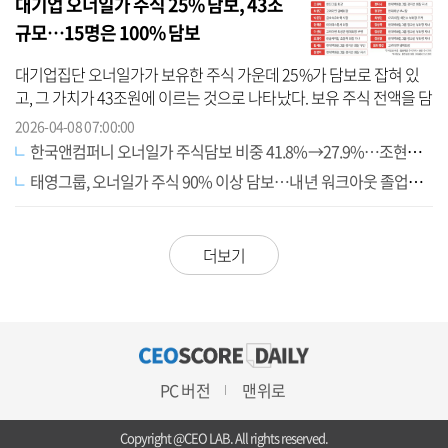
대기업 오너일가 주식 25% 담보, 43조
규모…15명은 100% 담보
대기업집단 오너일가가 보유한 주식 가운데 25%가 담보로 잡혀 있
고, 그 가치가 43조원에 이르는 것으로 나타났다. 보유 주식 전액을 담
보로 잡힌 오너일가도 15명이나 된다. 주식 가치 기준으로는 조원태
2026-04-08 07:00:00
한진...
한국앤컴퍼니 오너일가 주식담보 비중 41.8%→27.9%…조현범 회장, 대출금 일부 상환
태영그룹, 오너일가 주식 90% 이상 담보…내년 워크아웃 졸업하면 해소될 듯
더보기
PC 버전
맨위로
Copyright @CEO LAB. All rights reserved.