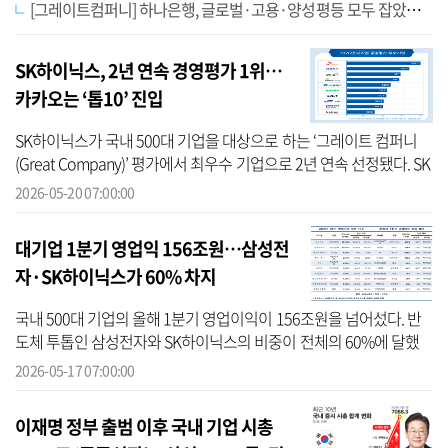
[그레이트컴퍼니] 하나은행, 글로벌·고용·양성평등 모두 잡았다…금융권 1위
SK하이닉스, 2년 연속 경영평가 1위…
카카오는 ‘톱10’ 진입
SK하이닉스가 국내 500대 기업을 대상으로 하는 ‘그레이트 컴퍼니
(Great Company)’ 평가에서 최우수 기업으로 2년 연속 선정됐다. SK
하이닉스는 AI(인공지능) 반도체 특수로 지난해 창사 이래 최대인 97
2026-05-20 07:00:00
조원대의...
대기업 1분기 영업익 156조원…삼성전
자·SK하이닉스가 60% 차지
국내 500대 기업의 올해 1분기 영업이익이 156조원을 넘어섰다. 반
도체 투톱인 삼성전자와 SK하이닉스의 비중이 전체의 60%에 달했
다. 반도체 업황 호조에 힘입어 두 기업이 역대 최대 분기 실적을 기록
2026-05-17 07:00:00
한 결과다...
이재명 정부 출범 이후 국내 기업 시총