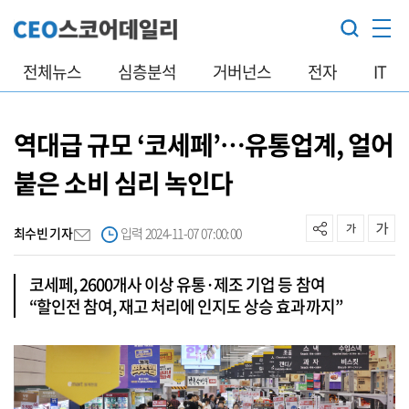
전체뉴스
심층분석
거버넌스
전자
IT
역대급 규모 ‘코세페’…유통업계, 얼어
붙은 소비 심리 녹인다
최수빈 기자
입력 2024-11-07 07:00:00
코세페, 2600개사 이상 유통·제조 기업 등 참여
“할인전 참여, 재고 처리에 인지도 상승 효과까지”