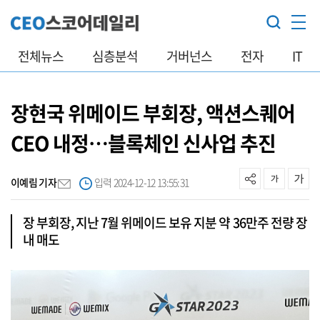
전체뉴스
심층분석
거버넌스
전자
IT
장현국 위메이드 부회장, 액션스퀘어
CEO 내정…블록체인 신사업 추진
이예림 기자
입력 2024-12-12 13:55:31
장 부회장, 지난 7월 위메이드 보유 지분 약 36만주 전량 장
내 매도