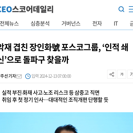
전체뉴스
심층분석
거버넌스
전자
IT
악재 겹친 장인화號 포스코그룹, ‘인적 쇄
신’으로 돌파구 찾을까
박주선 기자
입력 2024-12-13 07:00:00
실적 부진‧화재 사고‧노조 리스크 등 삼중고 직면
취임 후 첫 정기 인사…대대적인 조직개편 단행할 듯