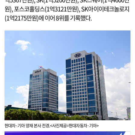
원), 포스코홀딩스(1억3121만원), SK아이이테크놀로지
(1억2175만원)에 이어 8위를 기록했다.
현대차·기아 양재 본사 전경.<사진제공=현대자동차·기아>