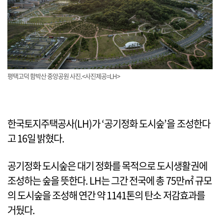
평택고덕 함박산 중앙공원 사진.<사진제공=LH>
한국토지주택공사(LH)가 ‘공기정화 도시숲’을 조성한다
고 16일 밝혔다.
공기정화 도시숲은 대기 정화를 목적으로 도시생활권에
조성하는 숲을 뜻한다. LH는 그간 전국에 총 75만㎡ 규모
의 도시숲을 조성해 연간 약 1141톤의 탄소 저감효과를
거뒀다.