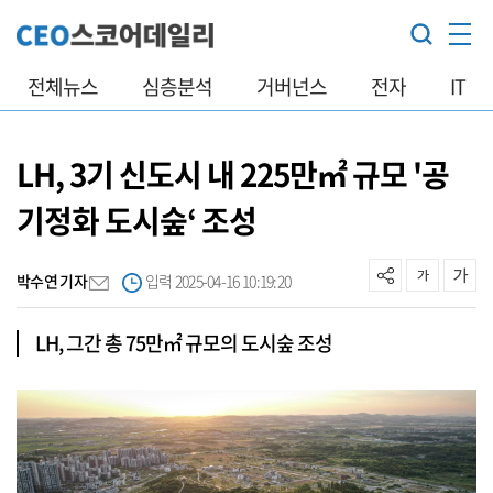
전체뉴스
심층분석
거버넌스
전자
IT
LH, 3기 신도시 내 225만㎡ 규모 '공
기정화 도시숲‘ 조성
박수연 기자
입력 2025-04-16 10:19:20
LH, 그간 총 75만㎡ 규모의 도시숲 조성