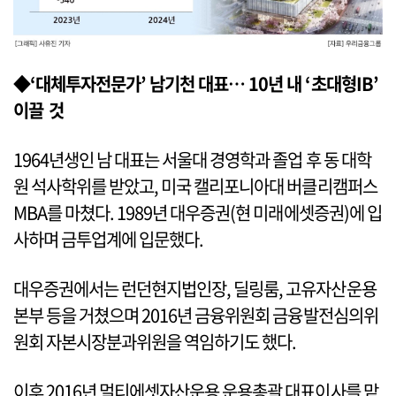
◆‘대체투자전문가’ 남기천 대표… 10년 내 ‘초대형IB’
이끌 것
1964년생인 남 대표는 서울대 경영학과 졸업 후 동 대학
원 석사학위를 받았고, 미국 캘리포니아대 버클리캠퍼스
MBA를 마쳤다. 1989년 대우증권(현 미래에셋증권)에 입
사하며 금투업계에 입문했다.
대우증권에서는 런던현지법인장, 딜링룸, 고유자산운용
본부 등을 거쳤으며 2016년 금융위원회 금융발전심의위
원회 자본시장분과위원을 역임하기도 했다.
이후 2016년 멀티에셋자산운용 운용총괄 대표이사를 맡