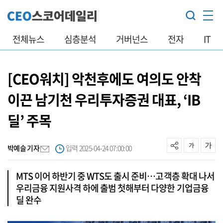
전체뉴스
심층분석
거버넌스
전자
IT
[CEO워치] 악천후에도 여의도 안착
이끈 남기천 우리투자증권 대표, ‘IB
딜’ 주목
박예슬 기자
입력 2025-04-24 07:00:00
MTS 이어 하반기 중 WTS도 출시 준비…고객층 확대 나서
우리금융 지원사격 하에 출범 첫해부터 다양한 기업금융
딜 완수