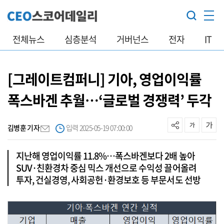
전체뉴스
심층분석
거버넌스
전자
IT
[그레이트컴퍼니] 기아, 영업이익률
폭스바겐 추월…‘글로벌 경쟁력’ 두각
김병훈 기자
입력 2025-05-19 07:00:00
지난해 영업이익률 11.8%…폭스바겐보다 2배 높아
SUV·친환경차 중심 믹스 개선으로 수익성 끌어올려
투자, 건실경영, 사회공헌·환경보호 등 부문서도 선방