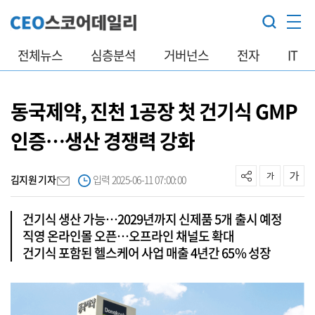
전체뉴스
심층분석
거버넌스
전자
IT
동국제약, 진천 1공장 첫 건기식 GMP
인증…생산 경쟁력 강화
김지원 기자
입력 2025-06-11 07:00:00
건기식 생산 가능…2029년까지 신제품 5개 출시 예정
직영 온라인몰 오픈…오프라인 채널도 확대
건기식 포함된 헬스케어 사업 매출 4년간 65% 성장