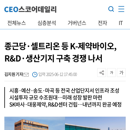
전체뉴스
심층분석
거버넌스
전자
IT
종근당·셀트리온 등 K-제약바이오,
R&D·생산기지 구축 경쟁 나서
김지원 기자
입력 2025-06-12 17:45:00
시흥·예산·송도·마곡 등 전국 산업단지서 인프라 조성
시설투자 규모 수조원대…미래 성장 발판 마련
SK바사·대웅제약, R&D센터 건립…내년까지 완공 예정