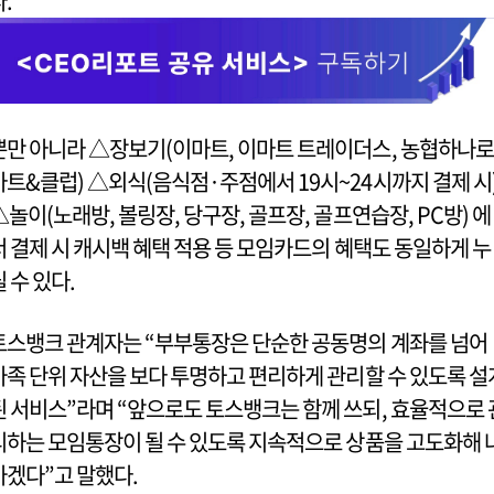
다.
뿐만 아니라 △장보기(이마트, 이마트 트레이더스, 농협하나로
마트&클럽) △외식(음식점·주점에서 19시~24시까지 결제 시
△놀이(노래방, 볼링장, 당구장, 골프장, 골프연습장, PC방) 에
서 결제 시 캐시백 혜택 적용 등 모임카드의 혜택도 동일하게 누
릴 수 있다.
토스뱅크 관계자는 “부부통장은 단순한 공동명의 계좌를 넘어
가족 단위 자산을 보다 투명하고 편리하게 관리할 수 있도록 설
된 서비스”라며 “앞으로도 토스뱅크는 함께 쓰되, 효율적으로 
리하는 모임통장이 될 수 있도록 지속적으로 상품을 고도화해 
가겠다”고 말했다.