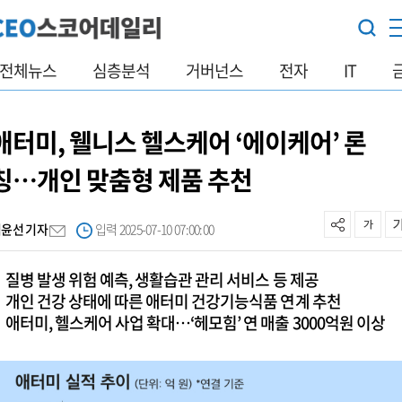
전체뉴스
심층분석
거버넌스
전자
IT
애터미, 웰니스 헬스케어 ‘에이케어’ 론
칭…개인 맞춤형 제품 추천
김윤선 기자
입력 2025-07-10 07:00:00
질병 발생 위험 예측, 생활습관 관리 서비스 등 제공
개인 건강 상태에 따른 애터미 건강기능식품 연계 추천
애터미, 헬스케어 사업 확대…‘헤모힘’ 연 매출 3000억원 이상