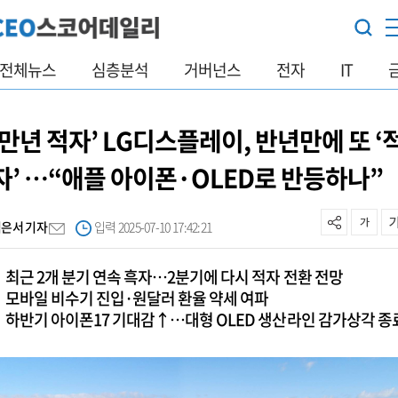
전체뉴스
심층분석
거버넌스
전자
IT
‘만년 적자’ LG디스플레이, 반년만에 또 ‘
자’ …“애플 아이폰·OLED로 반등하나”
김은서 기자
입력 2025-07-10 17:42:21
최근 2개 분기 연속 흑자…2분기에 다시 적자 전환 전망
모바일 비수기 진입·원달러 환율 약세 여파
하반기 아이폰17 기대감↑…대형 OLED 생산라인 감가상각 종