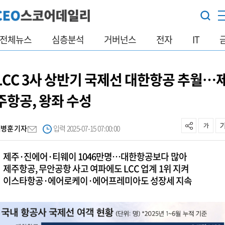
전체뉴스
심층분석
거버넌스
전자
IT
LCC 3사 상반기 국제선 대한항공 추월…
주항공, 왕좌 수성
김병훈 기자
입력 2025-07-15 07:00:00
제주·진에어·티웨이 1046만명…대한항공보다 많아
제주항공, 무안공항 사고 여파에도 LCC 업계 1위 지켜
이스타항공·에어로케이·에어프레미아도 성장세 지속