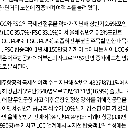
중·단거리 노선에 집중하며 여객 수를 늘려 왔다.
LCC와 FSC의 국제선 점유율 격차가 지난해 상반기 2.6%포인
트(LCC 35.7%·FSC 33.1%)에서 올해 상반기 0.2%포인트
(LCC 34.4%·FSC 34.2%)로 좁혀진 부분은 주목할 만한 대목
다. FSC 탑승객이 1년 새 150만명 가까이 늘어나는 사이 LCC 
객은 제주항공과 에어부산의 사고로 약 52만명 증가에 그친 영
으로 분석된다.
제주항공의 국제선 여객 수는 지난해 상반기 432만8711명에
올해 상반기 359만5540명으로 73만3171명(16.9%) 줄었다. 
난해 말 무안공항 사고 이후 운항 안정성 강화를 위해 항공편을
줄이면서 상반기 공급 좌석 수가 10% 넘게 감소한 여파가 컸다
다만 올해 상반기 진에어(347만9434명)와 티웨이항공(338만
4990명)을 제치고 LCC 업계에서 국제선 탑승객 1위 수성에는