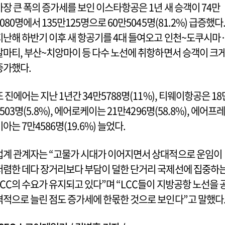
가장 큰 폭의 증가세를 보인 이스타항공은 1년 새 승객이 74만
5080명에서 135만125명으로 60만5045명(81.2%) 급증했다
지난해 하반기 이후 새 항공기를 4대 들여오고 인천~도쿠시마
알마티, 부산~치앙마이 등 다수 노선에 취항하면서 승객이 크
증가했다.
또 진에어는 지난 1년간 34만5788명(11%), 티웨이항공은 18
6503명(5.8%), 에어로케이는 21만4296명(58.8%), 에어프레
미아는 7만4586명(19.6%) 늘었다.
업계 관계자는 “고물가 시대가 이어지면서 상대적으로 운임이
저렴한 데다 장거리보다 부담이 덜한 단거리 국제선에 집중하
LCC의 수요가 유지되고 있다”며 “LCC들이 지방공항 노선을 
격적으로 늘린 점도 증가세에 한몫한 것으로 보인다”고 말했다