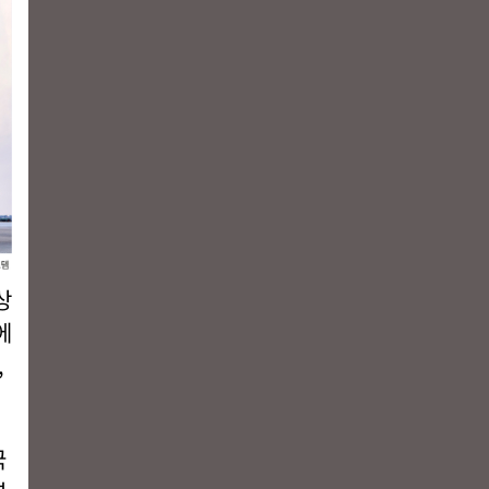
상
에
,
국