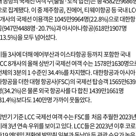
내 공항의 국제선 여객 수(출발·도착 합산)는 총 4582만9686
으로 집계됐다. 이 중 제주항공, 진에어, 티웨이항공 등 국내 LC
3개사의 국제선 이용객은 1045만9964명(22.8%)으로 대한항
공(947만4488명·20.7%)과 아시아나항공(618만1907명
·13.5%)을 모두 넘어섰다.
이들 3사에 더해 에어부산과 이스타항공 등까지 포함한 국내
LCC 8개사의 올해 상반기 국제선 여객 수는 1578만1630명으
전체의 3분의 1 수준인 34.4%를 차지했다. 대한항공과 아시아
나항공을 더한 대형 항공사(FSC)의 국제선 탑승객 1565만639
명(34.2%)은 물론 외국 항공사를 다 합친 1439만1661명
(31.4%)보다도 140만명 가까이 웃돌았다.
상반기 기준 LCC 국제선 여객 수는 FSC를 처음 추월한 2023
이래 3년 연속 우위를 보이고 있다. LCC들은 2023년 이후 코로
나19 엔데믹 전환에 발맞춰 일본과 동남아 등 관광 수요가 높은