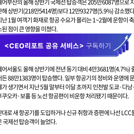
에어부산의 올해 상반기 국제선 탑승객은 205만6087명으로 
난해 상반기(218만5414명)보다 12만9327명(5.9%) 감소했다
지난 1월 여객기 화재로 항공 수요가 몰리는 1~2월에 운항이 축
소된 점이 큰 영향을 미쳤다.
에어서울도 올해 상반기에 전년 동기 대비 4만3681명(4.7%) 
어든 88만1383명이 탑승했다. 일부 항공기의 정비와 운영에 
제가 생기면서 지난 5월 말부터 이달 초까지 인천발 도쿄·다낭
후쿠오카·보홀 등 노선 항공편이 비운항 처리됐기 때문이다.
반대로 새 항공기를 도입하거나 신규 취항과 증편에 나선 LCC
은 국제선 탑승객이 늘었다.