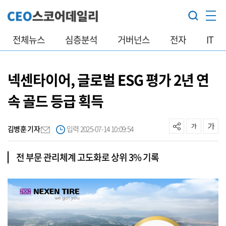
전체뉴스
심층분석
거버넌스
전자
IT
넥센타이어, 글로벌 ESG 평가 2년 연
속 골드 등급 획득
김병훈 기자
입력 2025-07-14 10:09:54
전 부문 관리체계 고도화로 상위 3% 기록