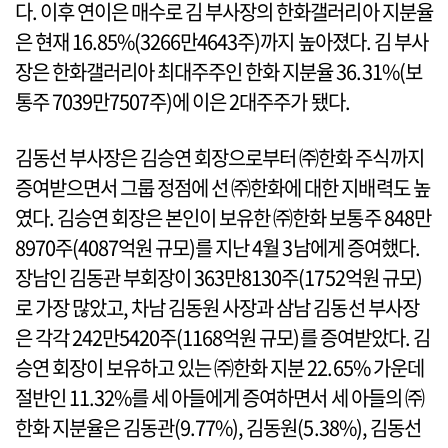
다. 이후 연이은 매수로 김 부사장의 한화갤러리아 지분율
은 현재 16.85%(3266만4643주)까지 높아졌다. 김 부사
장은 한화갤러리아 최대주주인 한화 지분율 36.31%(보
통주 7039만7507주)에 이은 2대주주가 됐다.
김동선 부사장은 김승연 회장으로부터 ㈜한화 주식까지
증여받으면서 그룹 정점에 선 ㈜한화에 대한 지배력도 높
였다. 김승연 회장은 본인이 보유한 ㈜한화 보통주 848만
8970주(4087억원 규모)를 지난 4월 3남에게 증여했다.
장남인 김동관 부회장이 363만8130주(1752억원 규모)
로 가장 많았고, 차남 김동원 사장과 삼남 김동선 부사장
은 각각 242만5420주(1168억원 규모)를 증여받았다. 김
승연 회장이 보유하고 있는 ㈜한화 지분 22.65% 가운데
절반인 11.32%를 세 아들에게 증여하면서 세 아들의 ㈜
한화 지분율은 김동관(9.77%), 김동원(5.38%), 김동선