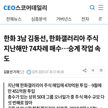
전체뉴스
심층분석
거버넌스
전자
IT
한화 3남 김동선, 한화갤러리아 주식
지난해만 74차례 매수…승계 작업 속
도
김윤선 기자
입력 2025-07-30 17:45:00
지난해 한화갤러리아 주식 매입에 470억원 투입…9월에
만 451억원 투입
총수가 있는 상위 50대 그룹 오너일가 중 주식 매수 규모 다
섯 번째로 많아