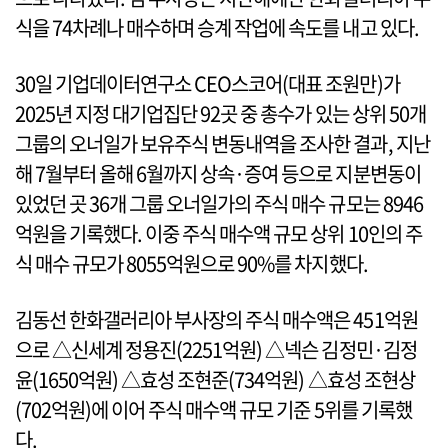
식을 74차례나 매수하며 승계 작업에 속도를 내고 있다.
30일 기업데이터연구소 CEO스코어(대표 조원만)가
2025년 지정 대기업집단 92곳 중 총수가 있는 상위 50개
그룹의 오너일가 보유주식 변동내역을 조사한 결과, 지난
해 7월부터 올해 6월까지 상속·증여 등으로 지분변동이
있었던 곳 36개 그룹 오너일가의 주식 매수 규모는 8946
억원을 기록했다. 이중 주식 매수액 규모 상위 10인의 주
식 매수 규모가 8055억원으로 90%를 차지했다.
김동선 한화갤러리아 부사장의 주식 매수액은 451억원
으로 △신세계 정용진(2251억원) △넥슨 김정민·김정
윤(1650억원) △효성 조현준(734억원) △효성 조현상
(702억원)에 이어 주식 매수액 규모 기준 5위를 기록했
다.